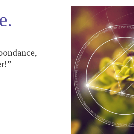
e.
abondance,
er!”