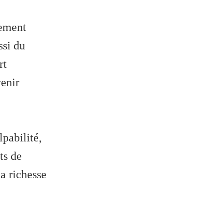
lement
ssi du
rt
venir
pabilité,
ts de
a richesse