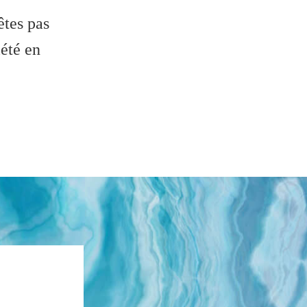
êtes pas
iété en