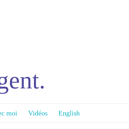
gent.
ec moi
Vidéos
English